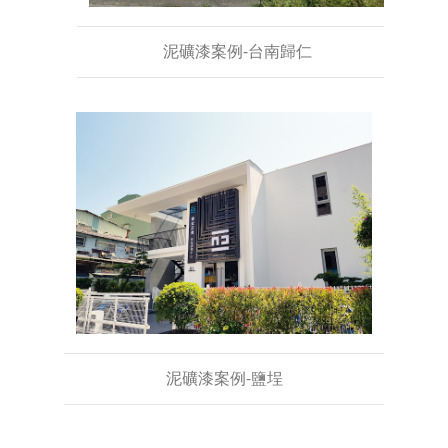
泥礦漆案例-台南歸仁
泥礦漆案例-鹽埕