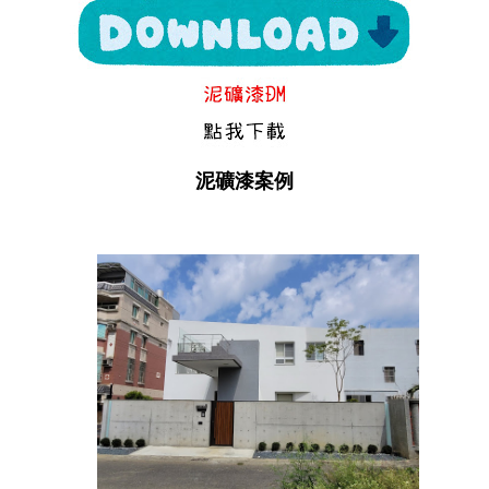
泥礦漆案例