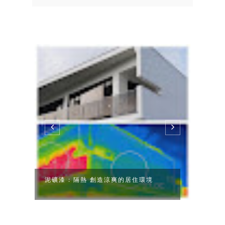
物防
泥礦漆 : 隔熱 創造涼爽的居住環境
泥礦漆