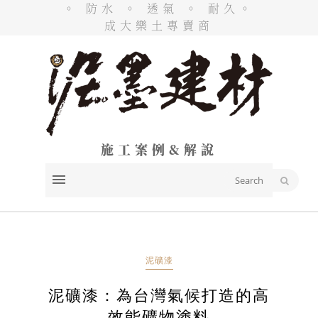
。 防水 。 透氣 。 耐久。
成大樂土專賣商
施工案例&解說
泥礦漆
泥礦漆：為台灣氣候打造的高
效能礦物塗料