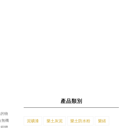
產品類別
越的物
合無機
泥礦漆
樂土灰泥
樂土防水粉
樂繕
微腔體