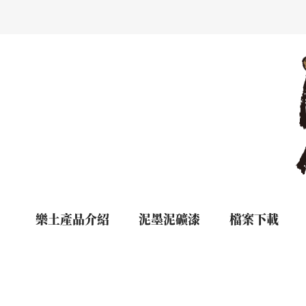
樂土產品介紹
泥墨泥礦漆
檔案下載