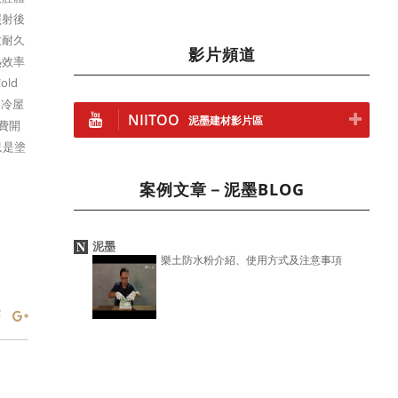
照射後
致耐久
影片頻道
熱效率
ld
「冷屋
NIITOO
泥墨建材影片區
費開
只是塗
案例文章－泥墨BLOG
泥墨
樂土防水粉介紹、使用方式及注意事項