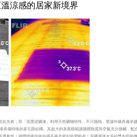
恆溫涼感的居家新境界
劣化失效，而「泥墨泥礦漆」利用天然礦物特性，不只隔熱，更讓外牆具備卓
面積泥礦漆具備特殊的多孔隙結構。其超大的表面積能讓牆體熱度與空氣充分接觸，配
 高透氣性｜牆體呼吸技術外牆不再是密封的塑料布！泥礦漆讓水泥砂漿內部的