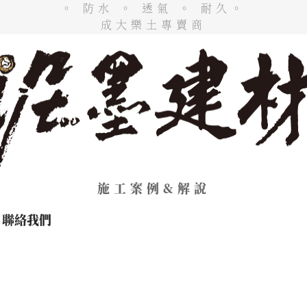
。 防水 。 透氣 。 耐久。
成大樂土專賣商
施工案例&解說
聯絡我們