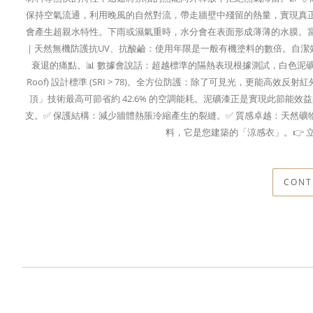
保持空氣流通，利用晚風的自然對流，帶走牆壁中殘留的熱量，實現真正的
會產生超親水特性。下雨或濕氣重時，水分會在表面形成薄薄的水膜。當水
｜天然無機防護抗UV、抗酸鹼：使用年限是一般有機塗料的數倍。自潔
衰退的痛點。📊 數據會說話：超越標準的隔熱表現根據測試，白色泥礦漆 (色
Roof) 設計標準 (SRI > 78)。全方位防護：除了可見光，更能
頂」技術最高可節省約 42.6% 的空調能耗。泥礦漆正是實現此節能效
支。✅ 保護結構：減少牆體熱脹冷縮產生的裂縫。✅ 質感卓越：天然
料，它是您建築的「涼感衣」。👉 立
CONT
聯絡我們
泥墨建材有限公司
地址：
台中市北屯區