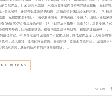
自然降溫。3. 🌊 超親水效應｜水膜蒸發降溫內含特殊光觸媒技術，受日光
分蒸發時，會順帶吸走牆體的熱氣，讓牆面摸起來始終保持涼爽。4. 🏃 極
效果：光觸媒能分解髒污，減少灰塵附著，解決傳統「冷屋頂」因髒污導致隔
號 000W) 表現極為亮眼：SRI（日光反射指數）高達 101：遠超冷屋頂 (Co
高效反射紅外線與紫外線，阻隔主要熱源。根據內政部建研所研究，在空調連續運轉下，
益的最佳方案。💡 為什麼選擇泥礦漆？✅ 節能環保：降低室內溫度，大幅節省電
礦物色彩，呈現優雅、溫潤的霧面質感。告別悶熱，從牆面改造開始。 泥礦漆不
即預約諮詢，感受前所未有的涼爽居住體驗。 ...
INUE READING
SHARE:
和順路552號