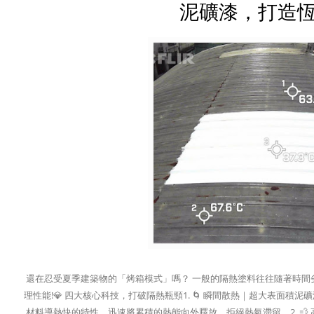
泥礦漆，打造
還在忍受夏季建築物的「烤箱模式」嗎？ 一般的隔熱塗料往往隨著時間
理性能!💎 四大核心科技，打破隔熱瓶頸1. 🌀 瞬間散熱｜超大表
材料導熱快的特性，迅速將累積的熱能向外釋放，拒絕熱氣滯留。2. 